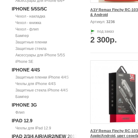
Аксессуары для iPhone 6/6+
IPHONE 5/5S/5С
АЗУ Remax Finchy RC-103 
& Android
Чехол - накладка
Артикул:
3236
Чехол - книжка
Чехол - флип
под заказ
Бампер
2 300р.
Защитные пленки
Защитные стекла
Аксессуары для iPhone 5/5S
iPhone SE
IPHONE 4/4S
Защитные пленки iPhone 4/4S
Чехлы для iPhone 4/4S
Защитные стекла iPhone 4/4S
Бампер
IPHONE 3G
Флип
IPAD 12.9
Чехлы для IPad 12.9
АЗУ Remax Finchy RC-103

IPAD 2/3/4 AIR/AIR2/NEW 2017
Apple/Android, цвет сереб