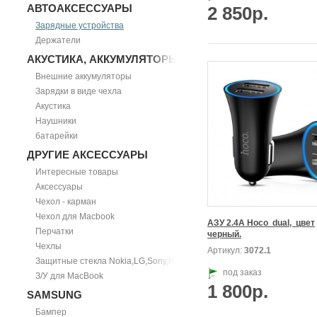
АВТОАКСЕССУАРЫ
2 850р.
Зарядные устройства
Держатели
АКУСТИКА, АККУМУЛЯТОРЫ
Внешние аккумуляторы
Зарядки в виде чехла
Акустика
Наушники
батарейки
ДРУГИЕ АКСЕССУАРЫ
Интересные товары
Аксессуары
Чехол - карман
Чехол для Macbook
АЗУ 2.4А Hoco  dual,  цвет

Перчатки
черный.
Чехлы
Артикул:
3072.1
Защитные стекла Nokia,LG,Sony,HTC
под заказ
З/У для MacBook
1 800р.
SAMSUNG
Бампер