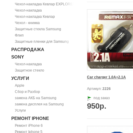
Чехол-накладка Кевлар EXPLORER
Чехол-накладка
Чехол-накладка Кевлар
Чехол - книжка
Защитные стекла Samsung
Флип
Защитные пленки для Samsung
РАСПРОДАЖА
SONY
Чехол-накладка
Защитное стекло
Car charger 1.0A+2.1A
УСЛУГИ
Apple
Артикул:
2226
Сбор и Разбор
замена АКБ на Samsung
под заказ
950р.
замена дисплея на Samsung
Услуги
РЕМОНТ IPHONE
Ремонт iPhone 6
Ремонт Iphone 5