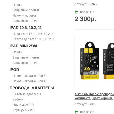
Артикул:
3236.2
Чехлы
Защитные пленки
под заказ
Чехол-накладка
2 300р.
Защитные стекла
IPAD 10.5, 10.2, 11
Чехлы для IPad 10.5, 10.2, 11
Стекла дял IPad 10,5, 10,2, 11
IPAD MINI 2/3/4
Чехлы
Защитные пленки
Защитные стекла
IPOD
Чехол-накладка iPod 5
Чехол-накладка iPod 4
ПРОВОДА, АДАПТЕРЫ
Сетевые адаптеры
АЗУ 3.4А Hoco с проводом
комплекте,  цвет черный.
Кабели
Артикул:
3701
Ноутбук ACER
ноутбук ASUS
под заказ