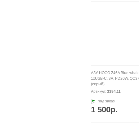
АЗУ HOCO Z46A Blue whal
1xUSB-C, 3А, PD20W, QC3.
(серый)
Артикул:
3394.11
под заказ
1 500р.