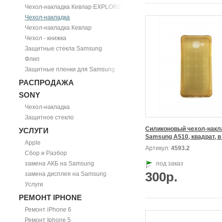
Чехол-накладка Кевлар EXPLORER
Чехол-накладка
Чехол-накладка Кевлар
Чехол - книжка
Защитные стекла Samsung
Флип
Защитные пленки для Samsung
РАСПРОДАЖА
SONY
Чехол-накладка
Защитное стекло
Силиконовый чехол-накла
УСЛУГИ
Apple
Артикул:
4593.2
Сбор и Разбор
замена АКБ на Samsung
под заказ
300р.
замена дисплея на Samsung
Услуги
РЕМОНТ IPHONE
Ремонт iPhone 6
Ремонт Iphone 5