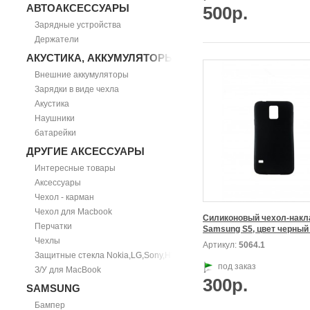
АВТОАКСЕССУАРЫ
500р.
Зарядные устройства
Держатели
АКУСТИКА, АККУМУЛЯТОРЫ
Внешние аккумуляторы
Зарядки в виде чехла
Акустика
Наушники
батарейки
ДРУГИЕ АКСЕССУАРЫ
Интересные товары
Аксессуары
Чехол - карман
Чехол для Macbook
Силиконовый чехол-накла
Перчатки
Чехлы
Артикул:
5064.1
Защитные стекла Nokia,LG,Sony,HTC
под заказ
З/У для MacBook
300р.
SAMSUNG
Бампер