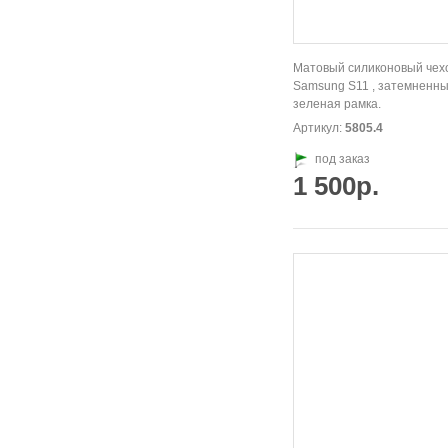
Матовый силиконовый чех
Samsung S11 , затемненны
зеленая рамка.
Артикул:
5805.4
под заказ
1 500р.