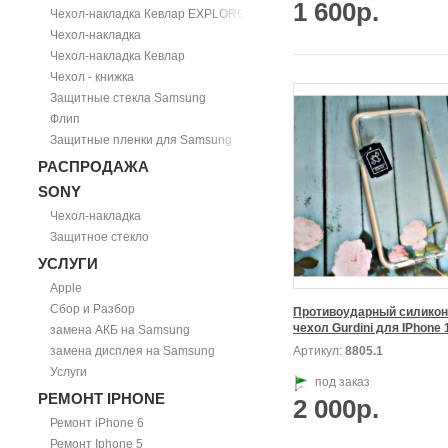
1 600р.
Чехол-накладка Кевлар EXPLORER
Чехол-накладка
Чехол-накладка Кевлар
Чехол - книжка
Защитные стекла Samsung
Флип
Защитные пленки для Samsung
РАСПРОДАЖА
SONY
Чехол-накладка
Защитное стекло
УСЛУГИ
Apple
Сбор и Разбор
Противоударный силикон
замена АКБ на Samsung
замена дисплея на Samsung
Артикул:
8805.1
Услуги
под заказ
РЕМОНТ IPHONE
2 000р.
Ремонт iPhone 6
Ремонт Iphone 5