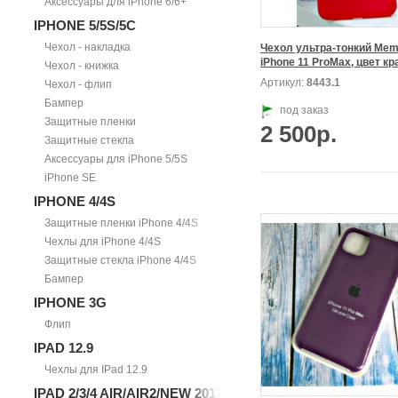
Аксессуары для iPhone 6/6+
IPHONE 5/5S/5С
Чехол - накладка
Чехол ультра-тонкий Memu
iPhone 11 ProMax, цвет кр
Чехол - книжка
Артикул:
8443.1
Чехол - флип
Бампер
под заказ
Защитные пленки
2 500р.
Защитные стекла
Аксессуары для iPhone 5/5S
iPhone SE
IPHONE 4/4S
Защитные пленки iPhone 4/4S
Чехлы для iPhone 4/4S
Защитные стекла iPhone 4/4S
Бампер
IPHONE 3G
Флип
IPAD 12.9
Чехлы для IPad 12.9
IPAD 2/3/4 AIR/AIR2/NEW 2017