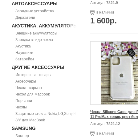
Артикул:
7821.9
АВТОАКСЕССУАРЫ
Зарядные устройства
в наличии
Держатели
1 600р.
АКУСТИКА, АККУМУЛЯТОРЫ
Внешние аккумуляторы
Зарядки в виде чехла
Акустика
Наушники
батарейки
ДРУГИЕ АКСЕССУАРЫ
Интересные товары
Аксессуары
Чехол - карман
Чехол для Macbook
Перчатки
Чехлы
Чехол Silicone Case для i
Защитные стекла Nokia,LG,Sony,HTC
11 ProMax копия, цвет бе
З/У для MacBook
Артикул:
7821.12
SAMSUNG
в наличии
Бампер