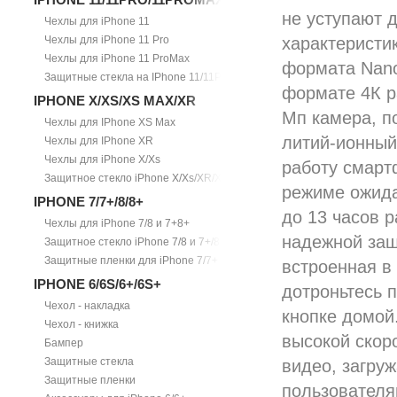
не уступают 
Чехлы для iPhone 11
Чехлы для iPhone 11 Pro
характеристи
Чехлы для iPhone 11 ProMax
формата Nano
Защитные стекла на IPhone 11/11Pro/11ProMax
формате 4К р
IPHONE X/XS/XS MAX/XR
Мп камера, п
Чехлы для IPhone XS Max
литий-ионный
Чехлы для IPhone XR
Чехлы для iPhone X/Xs
работу смарт
Защитное стекло iPhone X/Xs/XR/Xs Max
режиме ожида
IPHONE 7/7+/8/8+
до 13 часов р
Чехлы для iPhone 7/8 и 7+8+
надежной защ
Защитное стекло iPhone 7/8 и 7+/8+
Защитные пленки для iPhone 7/7+
встроенная в
IPHONE 6/6S/6+/6S+
дотроньтесь п
Чехол - накладка
кнопке домой
Чехол - книжка
высокой скор
Бампер
Защитные стекла
видео, загруж
Защитные пленки
пользователя